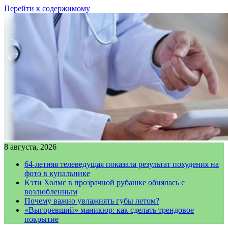
Перейти к содержимому
8 августа, 2026
64-летняя телеведущая показала результат похудения на
фото в купальнике
Кэти Холмс в прозрачной рубашке обнялась с
возлюбленным
Почему важно увлажнять губы летом?
«Выгоревший» маникюр: как сделать трендовое
покрытие