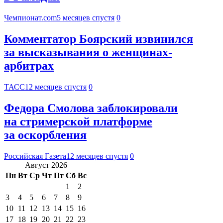
Чемпионат.com
5 месяцев спустя
0
Комментатор Боярский извинился
за высказывания о женщинах-
арбитрах
ТАСС
12 месяцев спустя
0
Федора Смолова заблокировали
на стримерской платформе
за оскорбления
Российская Газета
12 месяцев спустя
0
Август 2026
Пн
Вт
Ср
Чт
Пт
Сб
Вс
1
2
3
4
5
6
7
8
9
10
11
12
13
14
15
16
17
18
19
20
21
22
23