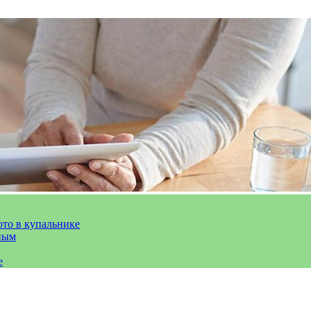
ото в купальнике
ным
е