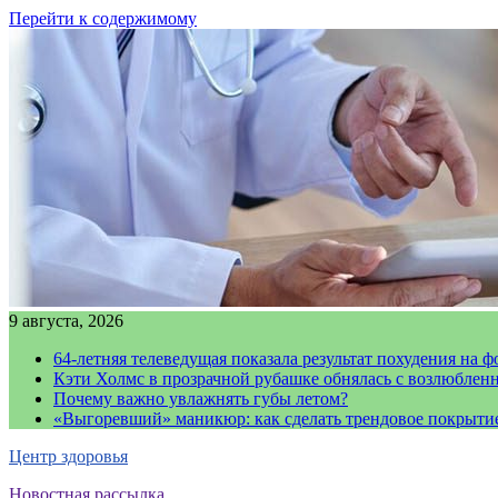
Перейти к содержимому
9 августа, 2026
64-летняя телеведущая показала результат похудения на ф
Кэти Холмс в прозрачной рубашке обнялась с возлюблен
Почему важно увлажнять губы летом?
«Выгоревший» маникюр: как сделать трендовое покрыти
Центр здоровья
Новостная рассылка