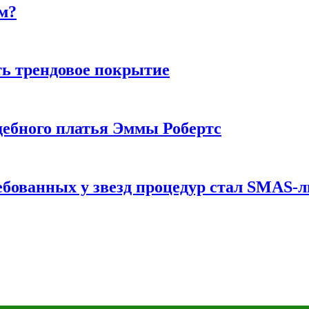
м?
ь трендовое покрытие
ебного платья Эммы Робертс
ебованных у звезд процедур стал SMAS-