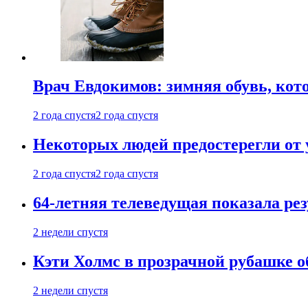
Врач Евдокимов: зимняя обувь, кото
2 года спустя
2 года спустя
Некоторых людей предостерегли от 
2 года спустя
2 года спустя
64-летняя телеведущая показала рез
2 недели спустя
Кэти Холмс в прозрачной рубашке 
2 недели спустя