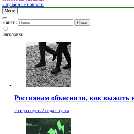
Случайные новости
Меню
Найти:
Заголовки
Россиянам объяснили, как выжить в
2 года спустя
2 года спустя