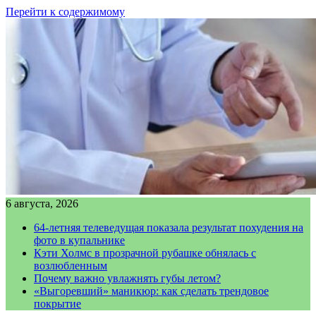
Перейти к содержимому
6 августа, 2026
64-летняя телеведущая показала результат похудения на
фото в купальнике
Кэти Холмс в прозрачной рубашке обнялась с
возлюбленным
Почему важно увлажнять губы летом?
«Выгоревший» маникюр: как сделать трендовое
покрытие