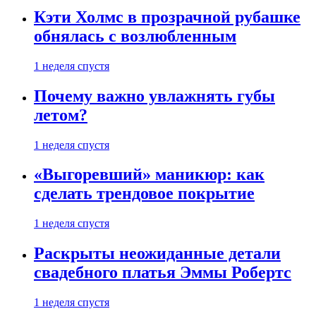
Кэти Холмс в прозрачной рубашке
обнялась с возлюбленным
1 неделя спустя
Почему важно увлажнять губы
летом?
1 неделя спустя
«Выгоревший» маникюр: как
сделать трендовое покрытие
1 неделя спустя
Раскрыты неожиданные детали
свадебного платья Эммы Робертс
1 неделя спустя