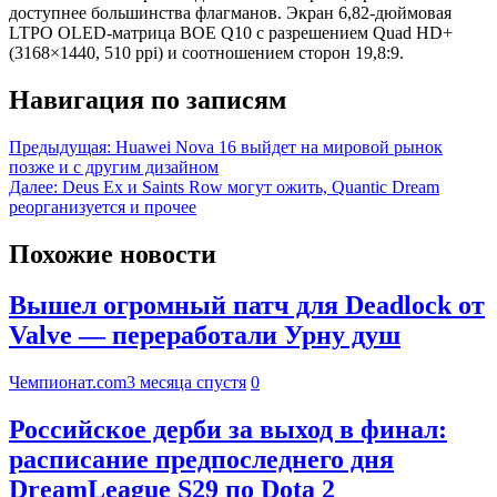
доступнее большинства флагманов. Экран 6,82-дюймовая
LTPO OLED-матрица BOE Q10 с разрешением Quad HD+
(3168×1440, 510 ppi) и соотношением сторон 19,8:9.
Навигация по записям
Предыдущая:
Huawei Nova 16 выйдет на мировой рынок
позже и с другим дизайном
Далее:
Deus Ex и Saints Row могут ожить, Quantic Dream
реорганизуется и прочее
Похожие новости
Вышел огромный патч для Deadlock от
Valve — переработали Урну душ
Чемпионат.com
3 месяца спустя
0
Российское дерби за выход в финал:
расписание предпоследнего дня
DreamLeague S29 по Dota 2