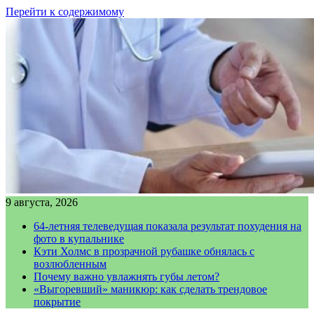
Перейти к содержимому
9 августа, 2026
64-летняя телеведущая показала результат похудения на
фото в купальнике
Кэти Холмс в прозрачной рубашке обнялась с
возлюбленным
Почему важно увлажнять губы летом?
«Выгоревший» маникюр: как сделать трендовое
покрытие