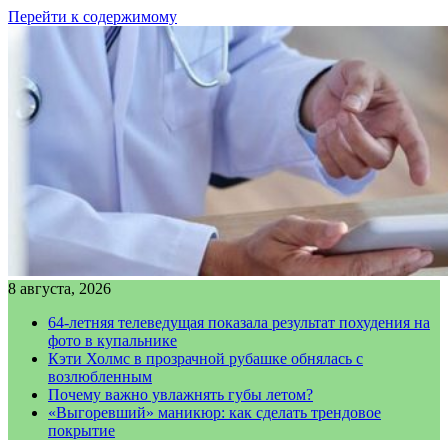
Перейти к содержимому
8 августа, 2026
64-летняя телеведущая показала результат похудения на
фото в купальнике
Кэти Холмс в прозрачной рубашке обнялась с
возлюбленным
Почему важно увлажнять губы летом?
«Выгоревший» маникюр: как сделать трендовое
покрытие