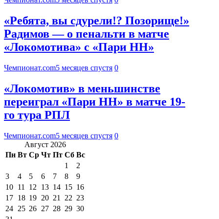
«Ребята, вы сдурели!? Позорище!»
Радимов — о пенальти в матче
«Локомотива» с «Пари НН»
Чемпионат.com
5 месяцев спустя
0
«Локомотив» в меньшинстве
переиграл «Пари НН» в матче 19-
го тура РПЛ
Чемпионат.com
5 месяцев спустя
0
Август 2026
Пн
Вт
Ср
Чт
Пт
Сб
Вс
1
2
3
4
5
6
7
8
9
10
11
12
13
14
15
16
17
18
19
20
21
22
23
24
25
26
27
28
29
30