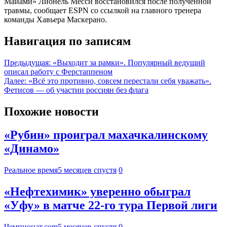
Майами» Лионель Месси восстановился после полученной
травмы, сообщает ESPN со ссылкой на главного тренера
команды Хавьера Маскерано.
Навигация по записям
Предыдущая:
«Выходит за рамки». Популярный ведущий
описал работу с Ферстаппеном
Далее:
«Всё это противно, совсем перестали себя уважать».
Фетисов — об участии россиян без флага
Похожие новости
«Рубин» проиграл махачкалинскому
«Динамо»
Реальное время
5 месяцев спустя
0
«Нефтехимик» уверенно обыграл
«Уфу» в матче 22-го тура Первой лиги
Чемпионат.com
5 месяцев спустя
0