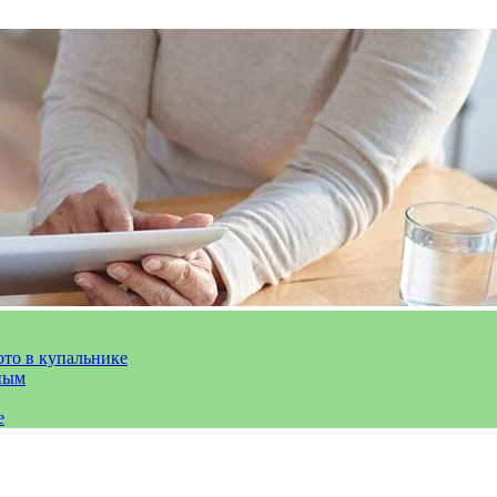
ото в купальнике
ным
е