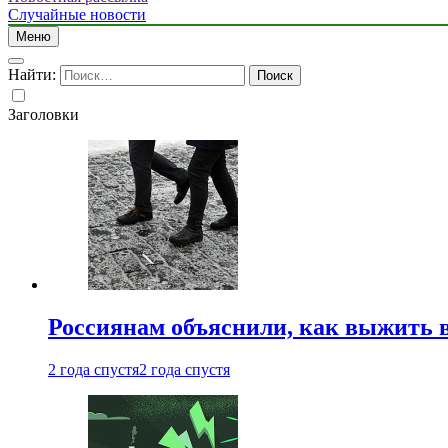
Случайные новости
Меню
Найти:
Заголовки
Россиянам объяснили, как выжить в
2 года спустя
2 года спустя