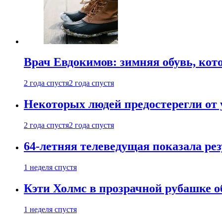
Врач Евдокимов: зимняя обувь, кото
2 года спустя
2 года спустя
Некоторых людей предостерегли от 
2 года спустя
2 года спустя
64-летняя телеведущая показала рез
1 неделя спустя
Кэти Холмс в прозрачной рубашке 
1 неделя спустя