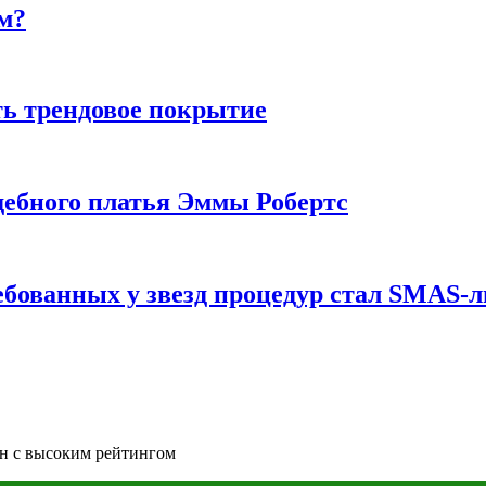
м?
ь трендовое покрытие
ебного платья Эммы Робертс
ебованных у звезд процедур стал SMAS-
ин с высоким рейтингом