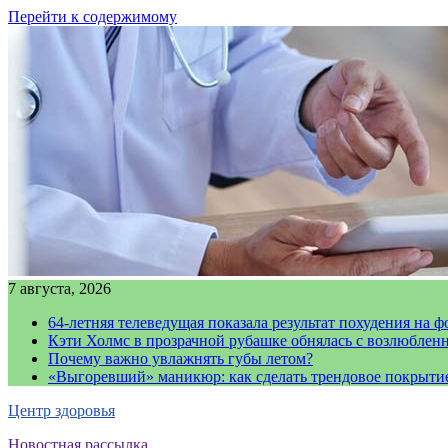
Перейти к содержимому
7 августа, 2026
64-летняя телеведущая показала результат похудения на ф
Кэти Холмс в прозрачной рубашке обнялась с возлюблен
Почему важно увлажнять губы летом?
«Выгоревший» маникюр: как сделать трендовое покрыти
Центр здоровья
Новостная рассылка