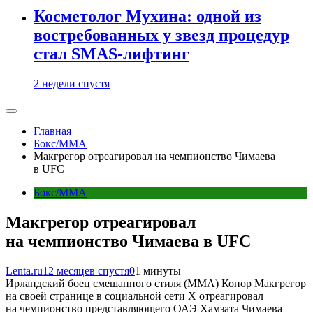
Косметолог Мухина: одной из
востребованных у звезд процедур
стал SMAS-лифтинг
2 недели спустя
Главная
Бокс/MMA
Макгрегор отреагировал на чемпионство Чимаева
в UFC
Бокс/MMA
Макгрегор отреагировал
на чемпионство Чимаева в UFC
Lenta.ru
12 месяцев спустя
0
1 минуты
Ирландский боец смешанного стиля (MMA) Конор Макгрегор
на своей странице в социальной сети X отреагировал
на чемпионство представляющего ОАЭ Хамзата Чимаева