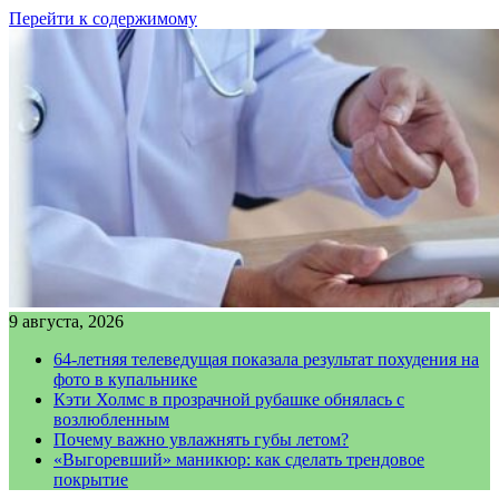
Перейти к содержимому
9 августа, 2026
64-летняя телеведущая показала результат похудения на
фото в купальнике
Кэти Холмс в прозрачной рубашке обнялась с
возлюбленным
Почему важно увлажнять губы летом?
«Выгоревший» маникюр: как сделать трендовое
покрытие