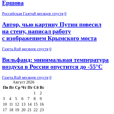
Ершова
Российская Газета
8 месяцев спустя
0
Автор, чью картину Путин повесил
на стену, написал работу
с изображением Крымского моста
Газета.Ru
8 месяцев спустя
0
Вильфанд: минимальная температура
воздуха в России опустится до -55°С
Газета.Ru
8 месяцев спустя
0
Август 2026
Пн
Вт
Ср
Чт
Пт
Сб
Вс
1
2
3
4
5
6
7
8
9
10
11
12
13
14
15
16
17
18
19
20
21
22
23