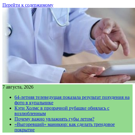
Перейти к содержимому
7 августа, 2026
64-летняя телеведущая показала результат похудения на
фото в купальнике
Кэти Холмс в прозрачной рубашке обнялась с
возлюбленным
Почему важно увлажнять губы летом?
«Выгоревший» маникюр: как сделать трендовое
покрытие