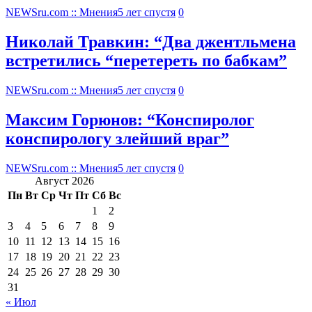
NEWSru.com :: Мнения
5 лет спустя
0
Николай Травкин: “Два джентльмена
встретились “перетереть по бабкам”
NEWSru.com :: Мнения
5 лет спустя
0
Максим Горюнов: “Конспиролог
конспирологу злейший враг”
NEWSru.com :: Мнения
5 лет спустя
0
Август 2026
Пн
Вт
Ср
Чт
Пт
Сб
Вс
1
2
3
4
5
6
7
8
9
10
11
12
13
14
15
16
17
18
19
20
21
22
23
24
25
26
27
28
29
30
31
« Июл