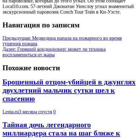
на паровозике, который до этого угнал. Об этом сообщает
Local10.com. 57-летний Джонатан Уинслоу угнал знаменитый
экскурсионный паровозик Conch Tour Train в Ки-Уэсте.
Навигация по записям
Предыдущая:
Медведица напала на пожарного во время
тушения пожара
Далее:
Горящий кондиционер: может ли техника
воспламениться от жары
Похожие новости
Брошенный отцом-убийцей в джунглях
двухлетний мальчик сутки шел к
спасению
Lenta.ru
3 месяца спустя
0
Тайная дочь легендарного
миллиардера стала на шаг ближе к