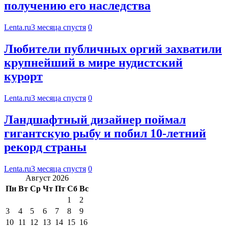
получению его наследства
Lenta.ru
3 месяца спустя
0
Любители публичных оргий захватили
крупнейший в мире нудистский
курорт
Lenta.ru
3 месяца спустя
0
Ландшафтный дизайнер поймал
гигантскую рыбу и побил 10-летний
рекорд страны
Lenta.ru
3 месяца спустя
0
Август 2026
Пн
Вт
Ср
Чт
Пт
Сб
Вс
1
2
3
4
5
6
7
8
9
10
11
12
13
14
15
16