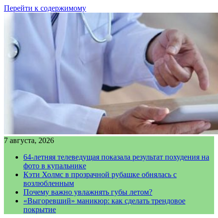
Перейти к содержимому
7 августа, 2026
64-летняя телеведущая показала результат похудения на
фото в купальнике
Кэти Холмс в прозрачной рубашке обнялась с
возлюбленным
Почему важно увлажнять губы летом?
«Выгоревший» маникюр: как сделать трендовое
покрытие