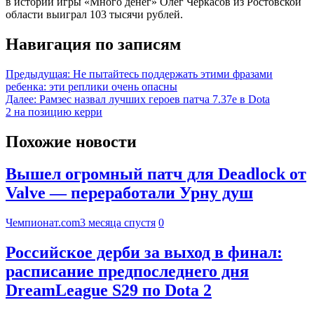
в истории игры «Много денег» Олег Черкасов из Ростовской
области выиграл 103 тысячи рублей.
Навигация по записям
Предыдущая:
Не пытайтесь поддержать этими фразами
ребенка: эти реплики очень опасны
Далее:
Рамзес назвал лучших героев патча 7.37e в Dota
2 на позицию керри
Похожие новости
Вышел огромный патч для Deadlock от
Valve — переработали Урну душ
Чемпионат.com
3 месяца спустя
0
Российское дерби за выход в финал:
расписание предпоследнего дня
DreamLeague S29 по Dota 2