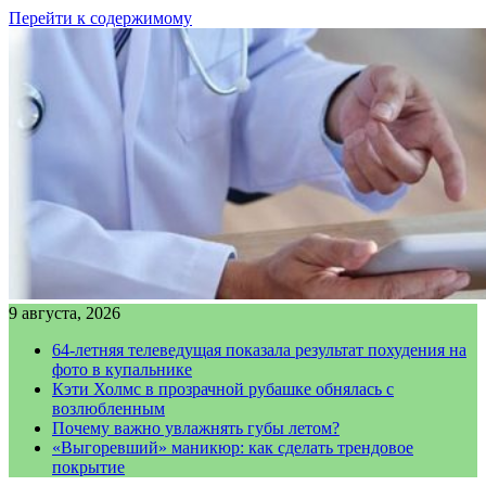
Перейти к содержимому
9 августа, 2026
64-летняя телеведущая показала результат похудения на
фото в купальнике
Кэти Холмс в прозрачной рубашке обнялась с
возлюбленным
Почему важно увлажнять губы летом?
«Выгоревший» маникюр: как сделать трендовое
покрытие