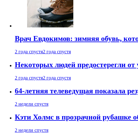
Врач Евдокимов: зимняя обувь, кото
2 года спустя
2 года спустя
Некоторых людей предостерегли от 
2 года спустя
2 года спустя
64-летняя телеведущая показала рез
2 недели спустя
Кэти Холмс в прозрачной рубашке 
2 недели спустя