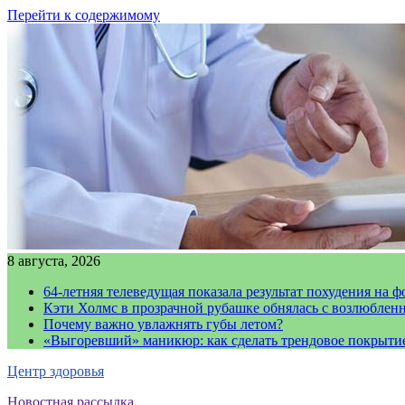
Перейти к содержимому
8 августа, 2026
64-летняя телеведущая показала результат похудения на ф
Кэти Холмс в прозрачной рубашке обнялась с возлюблен
Почему важно увлажнять губы летом?
«Выгоревший» маникюр: как сделать трендовое покрыти
Центр здоровья
Новостная рассылка