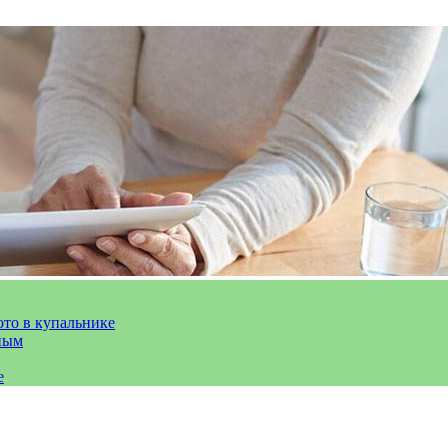
ото в купальнике
ным
е