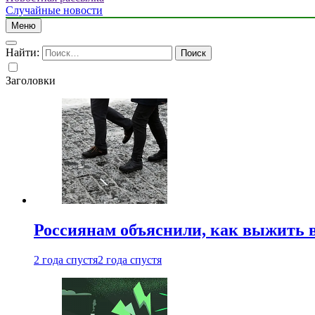
Случайные новости
Меню
Найти:
Заголовки
Россиянам объяснили, как выжить в
2 года спустя
2 года спустя