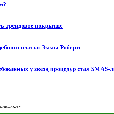
м?
ь трендовое покрытие
ебного платья Эммы Робертс
ебованных у звезд процедур стал SMAS-
даленщиков»