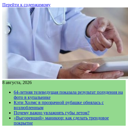
Перейти к содержимому
8 августа, 2026
64-летняя телеведущая показала результат похудения на
фото в купальнике
Кэти Холмс в прозрачной рубашке обнялась с
возлюбленным
Почему важно увлажнять губы летом?
«Выгоревший» маникюр: как сделать трендовое
покрытие