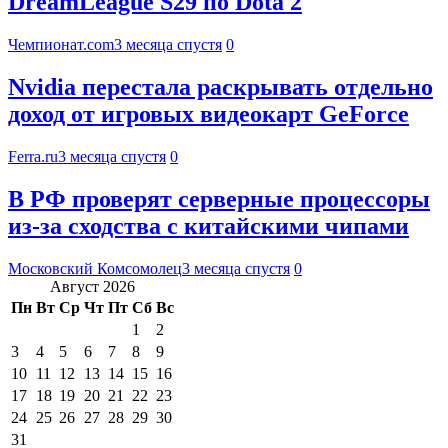
DreamLeague S29 по Dota 2
Чемпионат.com
3 месяца спустя
0
Nvidia перестала раскрывать отдельно
доход от игровых видеокарт GeForce
Ferra.ru
3 месяца спустя
0
В РФ проверят серверные процессоры
из-за сходства с китайскими чипами
Московский Комсомолец
3 месяца спустя
0
Август 2026
Пн
Вт
Ср
Чт
Пт
Сб
Вс
1
2
3
4
5
6
7
8
9
10
11
12
13
14
15
16
17
18
19
20
21
22
23
24
25
26
27
28
29
30
31