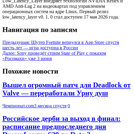
Low_Latency_Layer внедряет технологии NVIDIA Reflex и
AMD Anti-Lag 2 на видеокартах под управлением
операционных систем на ядре Linux. Первый релиз
low_latency_layer v0. 1. 0 стал доступен 17 мая 2026 года.
Навигация по записям
Предыдущая:
Шутер Fortnite вернулся в App Store спустя
шесть лет — игра доступна в России
Далее:
Sony проведёт стрим State of Play с показом
«Росомахи» уже 3 июня
Похожие новости
Вышел огромный патч для Deadlock от
Valve — переработали Урну душ
Чемпионат.com
3 месяца спустя
0
Российское дерби за выход в финал:
расписание предпоследнего дня