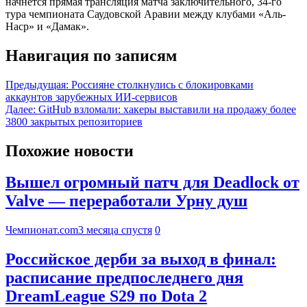
начнётся прямая трансляция матча заключительного, 34-го
тура чемпионата Саудовской Аравии между клубами «Аль-
Наср» и «Дамак».
Навигация по записям
Предыдущая:
Россияне столкнулись с блокировками
аккаунтов зарубежных ИИ-сервисов
Далее:
GitHub взломали: хакеры выставили на продажу более
3800 закрытых репозиториев
Похожие новости
Вышел огромный патч для Deadlock от
Valve — переработали Урну душ
Чемпионат.com
3 месяца спустя
0
Российское дерби за выход в финал:
расписание предпоследнего дня
DreamLeague S29 по Dota 2