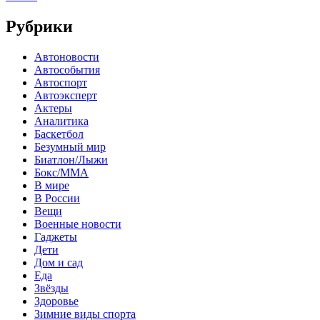
Рубрики
Автоновости
Автособытия
Автоспорт
Автоэксперт
Актеры
Аналитика
Баскетбол
Безумный мир
Биатлон/Лыжи
Бокс/MMA
В мире
В России
Вещи
Военные новости
Гаджеты
Дети
Дом и сад
Еда
Звёзды
Здоровье
Зимние виды спорта