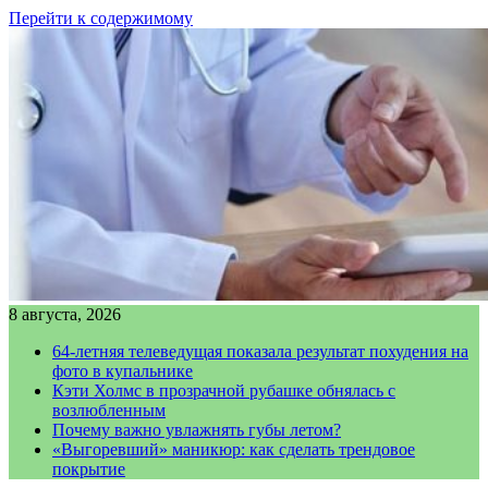
Перейти к содержимому
8 августа, 2026
64-летняя телеведущая показала результат похудения на
фото в купальнике
Кэти Холмс в прозрачной рубашке обнялась с
возлюбленным
Почему важно увлажнять губы летом?
«Выгоревший» маникюр: как сделать трендовое
покрытие