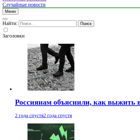
Случайные новости
Меню
Найти:
Заголовки
Россиянам объяснили, как выжить в
2 года спустя
2 года спустя