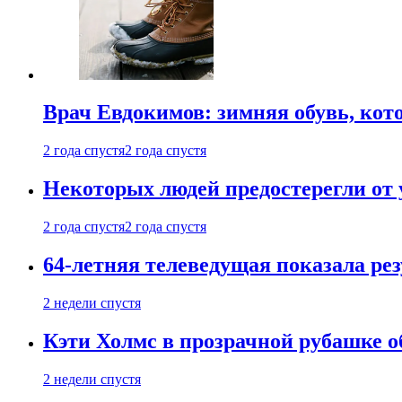
Врач Евдокимов: зимняя обувь, кото
2 года спустя
2 года спустя
Некоторых людей предостерегли от 
2 года спустя
2 года спустя
64-летняя телеведущая показала рез
2 недели спустя
Кэти Холмс в прозрачной рубашке 
2 недели спустя