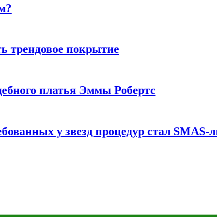
м?
ь трендовое покрытие
ебного платья Эммы Робертс
ебованных у звезд процедур стал SMAS-