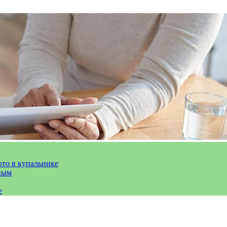
ото в купальнике
ным
е