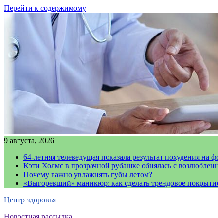
Перейти к содержимому
9 августа, 2026
64-летняя телеведущая показала результат похудения на ф
Кэти Холмс в прозрачной рубашке обнялась с возлюблен
Почему важно увлажнять губы летом?
«Выгоревший» маникюр: как сделать трендовое покрыти
Центр здоровья
Новостная рассылка