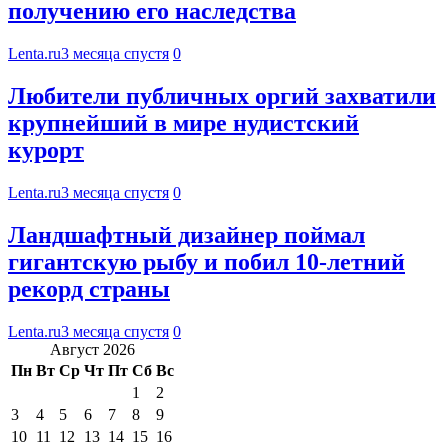
получению его наследства
Lenta.ru
3 месяца спустя
0
Любители публичных оргий захватили
крупнейший в мире нудистский
курорт
Lenta.ru
3 месяца спустя
0
Ландшафтный дизайнер поймал
гигантскую рыбу и побил 10-летний
рекорд страны
Lenta.ru
3 месяца спустя
0
Август 2026
Пн
Вт
Ср
Чт
Пт
Сб
Вс
1
2
3
4
5
6
7
8
9
10
11
12
13
14
15
16