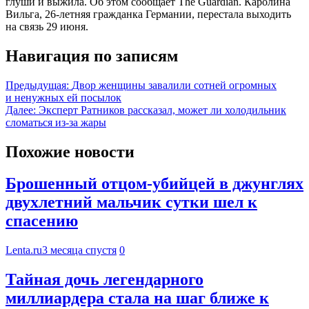
глуши и выжила. Об этом сообщает The Guardian. Каролина
Вильга, 26-летняя гражданка Германии, перестала выходить
на связь 29 июня.
Навигация по записям
Предыдущая:
Двор женщины завалили сотней огромных
и ненужных ей посылок
Далее:
Эксперт Ратников рассказал, может ли холодильник
сломаться из-за жары
Похожие новости
Брошенный отцом-убийцей в джунглях
двухлетний мальчик сутки шел к
спасению
Lenta.ru
3 месяца спустя
0
Тайная дочь легендарного
миллиардера стала на шаг ближе к