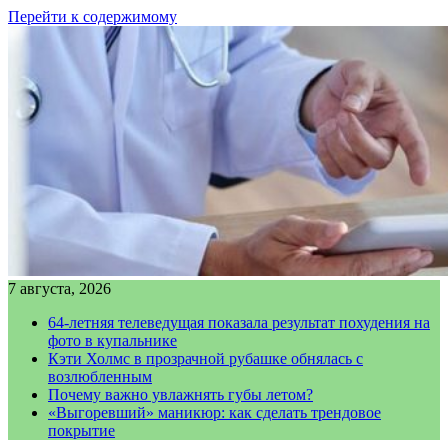
Перейти к содержимому
7 августа, 2026
64-летняя телеведущая показала результат похудения на
фото в купальнике
Кэти Холмс в прозрачной рубашке обнялась с
возлюбленным
Почему важно увлажнять губы летом?
«Выгоревший» маникюр: как сделать трендовое
покрытие