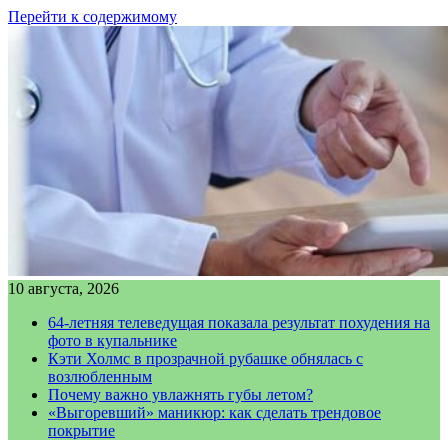
Перейти к содержимому
10 августа, 2026
64-летняя телеведущая показала результат похудения на
фото в купальнике
Кэти Холмс в прозрачной рубашке обнялась с
возлюбленным
Почему важно увлажнять губы летом?
«Выгоревший» маникюр: как сделать трендовое
покрытие