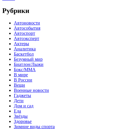
Рубрики
Автоновости
Автособытия
Автоспорт
Автоэксперт
Актеры
Аналитика
Баскетбол
Безумный мир
Биатлон/Лыжи
Бокс/MMA
В мире
В России
Вещи
Военные новости
Гаджеты
Дети
Дом и сад
Еда
Звёзды
Здоровье
Зимние виды спорта