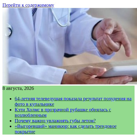
Перейти к содержимому
8 августа, 2026
64-летняя телеведущая показала результат похудения на
фото в купальнике
Кэти Холмс в прозрачной рубашке обнялась с
возлюбленным
Почему важно увлажнять губы летом?
«Выгоревший» маникюр: как сделать трендовое
покрытие