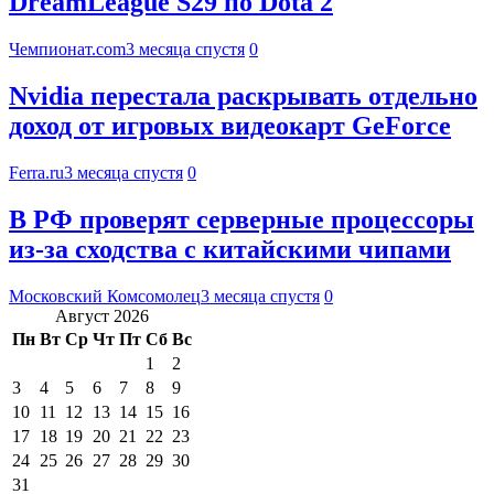
DreamLeague S29 по Dota 2
Чемпионат.com
3 месяца спустя
0
Nvidia перестала раскрывать отдельно
доход от игровых видеокарт GeForce
Ferra.ru
3 месяца спустя
0
В РФ проверят серверные процессоры
из-за сходства с китайскими чипами
Московский Комсомолец
3 месяца спустя
0
Август 2026
Пн
Вт
Ср
Чт
Пт
Сб
Вс
1
2
3
4
5
6
7
8
9
10
11
12
13
14
15
16
17
18
19
20
21
22
23
24
25
26
27
28
29
30
31