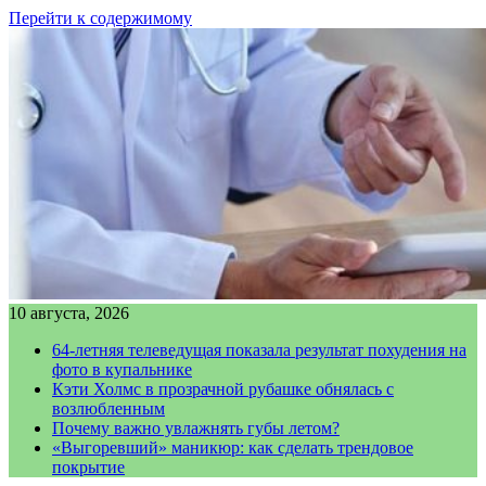
Перейти к содержимому
10 августа, 2026
64-летняя телеведущая показала результат похудения на
фото в купальнике
Кэти Холмс в прозрачной рубашке обнялась с
возлюбленным
Почему важно увлажнять губы летом?
«Выгоревший» маникюр: как сделать трендовое
покрытие