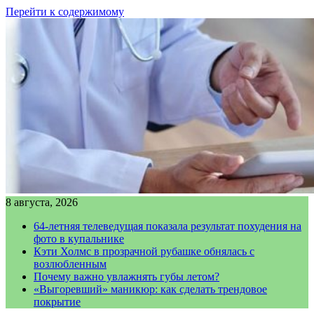
Перейти к содержимому
8 августа, 2026
64-летняя телеведущая показала результат похудения на
фото в купальнике
Кэти Холмс в прозрачной рубашке обнялась с
возлюбленным
Почему важно увлажнять губы летом?
«Выгоревший» маникюр: как сделать трендовое
покрытие