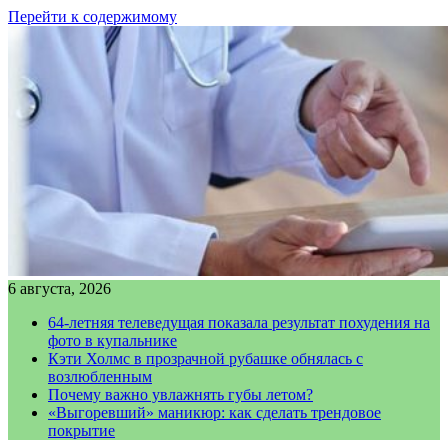
Перейти к содержимому
6 августа, 2026
64-летняя телеведущая показала результат похудения на
фото в купальнике
Кэти Холмс в прозрачной рубашке обнялась с
возлюбленным
Почему важно увлажнять губы летом?
«Выгоревший» маникюр: как сделать трендовое
покрытие