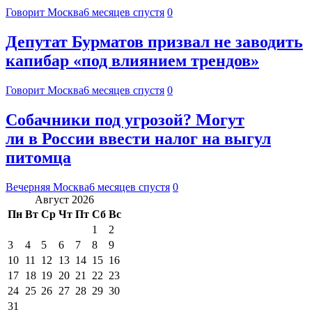
Говорит Москва
6 месяцев спустя
0
Депутат Бурматов призвал не заводить
капибар «под влиянием трендов»
Говорит Москва
6 месяцев спустя
0
Собачники под угрозой? Могут
ли в России ввести налог на выгул
питомца
Вечерняя Москва
6 месяцев спустя
0
Август 2026
Пн
Вт
Ср
Чт
Пт
Сб
Вс
1
2
3
4
5
6
7
8
9
10
11
12
13
14
15
16
17
18
19
20
21
22
23
24
25
26
27
28
29
30
31