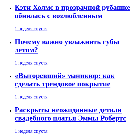
Кэти Холмс в прозрачной рубашке
обнялась с возлюбленным
1 неделя спустя
Почему важно увлажнять губы
летом?
1 неделя спустя
«Выгоревший» маникюр: как
сделать трендовое покрытие
1 неделя спустя
Раскрыты неожиданные детали
свадебного платья Эммы Робертс
1 неделя спустя