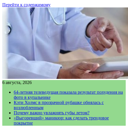
Перейти к содержимому
6 августа, 2026
64-летняя телеведущая показала результат похудения на
фото в купальнике
Кэти Холмс в прозрачной рубашке обнялась с
возлюбленным
Почему важно увлажнять губы летом?
«Выгоревший» маникюр: как сделать трендовое
покрытие