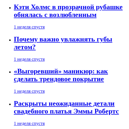
Кэти Холмс в прозрачной рубашке
обнялась с возлюбленным
1 неделя спустя
Почему важно увлажнять губы
летом?
1 неделя спустя
«Выгоревший» маникюр: как
сделать трендовое покрытие
1 неделя спустя
Раскрыты неожиданные детали
свадебного платья Эммы Робертс
1 неделя спустя