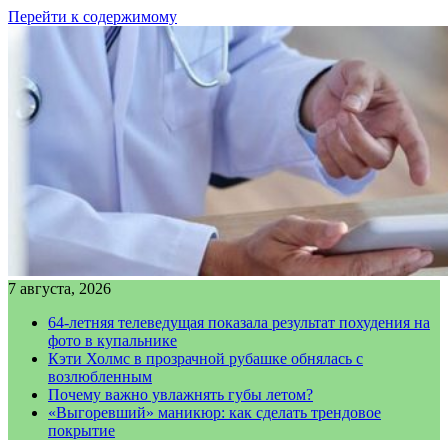
Перейти к содержимому
7 августа, 2026
64-летняя телеведущая показала результат похудения на
фото в купальнике
Кэти Холмс в прозрачной рубашке обнялась с
возлюбленным
Почему важно увлажнять губы летом?
«Выгоревший» маникюр: как сделать трендовое
покрытие