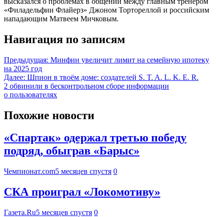
высказался о проблемах в общении между главным тренером
«Филадельфии Флайерз» Джоном Тортореллой и российским
нападающим Матвеем Мичковым.
Навигация по записям
Предыдущая:
Минфин увеличит лимит на семейную ипотеку
на 2025 год
Далее:
Шпион в твоём доме: создателей S. T. A. L. K. E. R.
2 обвинили в бесконтрольном сборе информации
о пользователях
Похожие новости
«Спартак» одержал третью победу
подряд, обыграв «Барыс»
Чемпионат.com
5 месяцев спустя
0
СКА проиграл «Локомотиву»
Газета.Ru
5 месяцев спустя
0