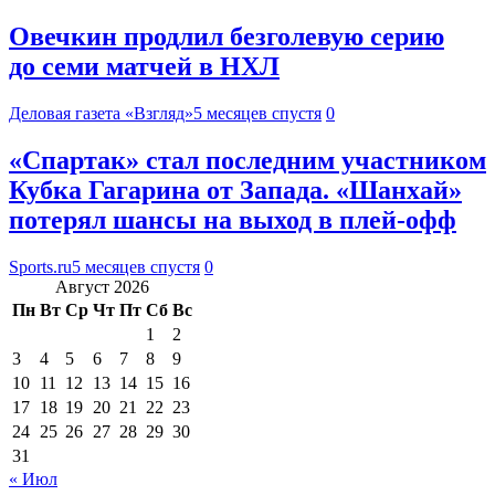
Овечкин продлил безголевую серию
до семи матчей в НХЛ
Деловая газета «Взгляд»
5 месяцев спустя
0
«Спартак» стал последним участником
Кубка Гагарина от Запада. «Шанхай»
потерял шансы на выход в плей-офф
Sports.ru
5 месяцев спустя
0
Август 2026
Пн
Вт
Ср
Чт
Пт
Сб
Вс
1
2
3
4
5
6
7
8
9
10
11
12
13
14
15
16
17
18
19
20
21
22
23
24
25
26
27
28
29
30
31
« Июл