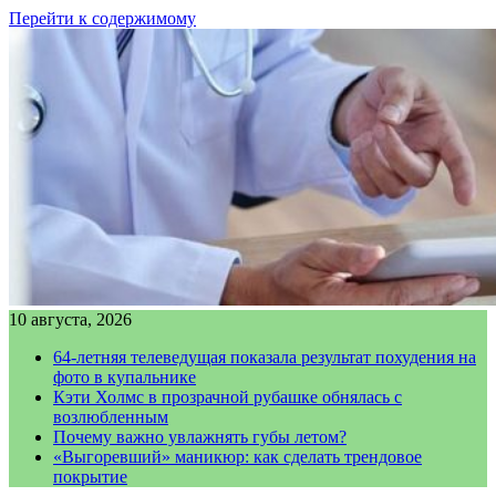
Перейти к содержимому
10 августа, 2026
64-летняя телеведущая показала результат похудения на
фото в купальнике
Кэти Холмс в прозрачной рубашке обнялась с
возлюбленным
Почему важно увлажнять губы летом?
«Выгоревший» маникюр: как сделать трендовое
покрытие