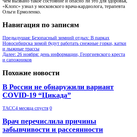
Чем вызвано такое состояние и опасно ли это для здоровья,
«Клопс» узнал у московского врача-кардиолога, терапевта
Ольги Ермоленко.
Навигация по записям
Предыдущая:
Безопасный зимний отдых: В парках
Новосибирска зимой будут работать снежные горки, катки
и лыжные трассы
Далее:
26 ноября: день информации, Георгиевского креста
и сапожников
Похожие новости
В России не обнаружили вариант
COVID-19 “Цикада”
ТАСС
4 месяца спустя
0
Врач перечислила причины
забывчивости и рассеянности