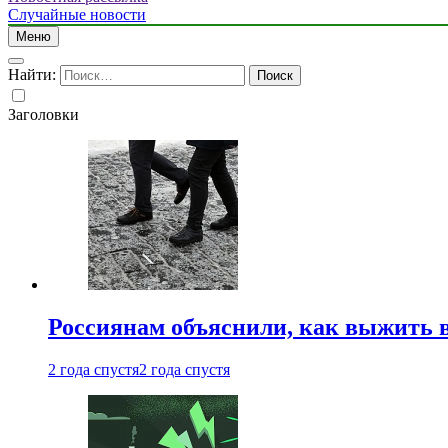
Случайные новости
Меню
Найти:
Заголовки
Россиянам объяснили, как выжить в
2 года спустя
2 года спустя