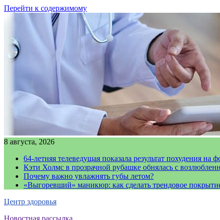
Перейти к содержимому
8 августа, 2026
64-летняя телеведущая показала результат похудения на ф
Кэти Холмс в прозрачной рубашке обнялась с возлюблен
Почему важно увлажнять губы летом?
«Выгоревший» маникюр: как сделать трендовое покрыти
Центр здоровья
Новостная рассылка