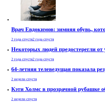
Врач Евдокимов: зимняя обувь, кото
2 года спустя
2 года спустя
Некоторых людей предостерегли от 
2 года спустя
2 года спустя
64-летняя телеведущая показала рез
2 недели спустя
Кэти Холмс в прозрачной рубашке 
2 недели спустя