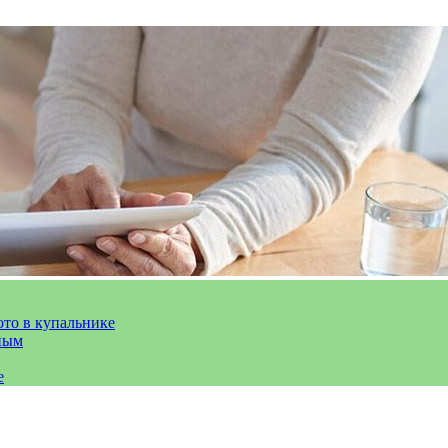
ото в купальнике
ным
е