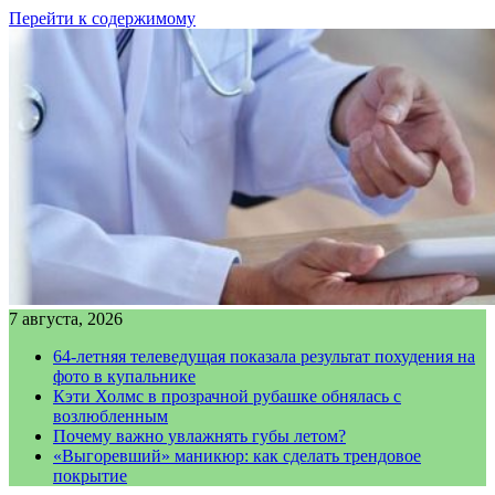
Перейти к содержимому
7 августа, 2026
64-летняя телеведущая показала результат похудения на
фото в купальнике
Кэти Холмс в прозрачной рубашке обнялась с
возлюбленным
Почему важно увлажнять губы летом?
«Выгоревший» маникюр: как сделать трендовое
покрытие