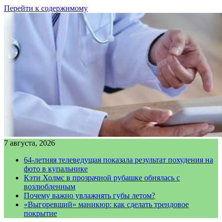
Перейти к содержимому
7 августа, 2026
64-летняя телеведущая показала результат похудения на
фото в купальнике
Кэти Холмс в прозрачной рубашке обнялась с
возлюбленным
Почему важно увлажнять губы летом?
«Выгоревший» маникюр: как сделать трендовое
покрытие