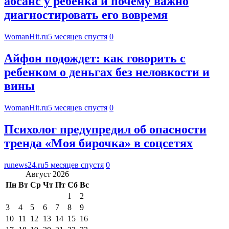
абсанс у ребенка и почему важно
диагностировать его вовремя
WomanHit.ru
5 месяцев спустя
0
Айфон подождет: как говорить с
ребенком о деньгах без неловкости и
вины
WomanHit.ru
5 месяцев спустя
0
Психолог предупредил об опасности
тренда «Моя бирочка» в соцсетях
runews24.ru
5 месяцев спустя
0
Август 2026
Пн
Вт
Ср
Чт
Пт
Сб
Вс
1
2
3
4
5
6
7
8
9
10
11
12
13
14
15
16