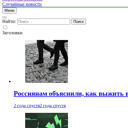
Случайные новости
Меню
Найти:
Заголовки
Россиянам объяснили, как выжить в
2 года спустя
2 года спустя