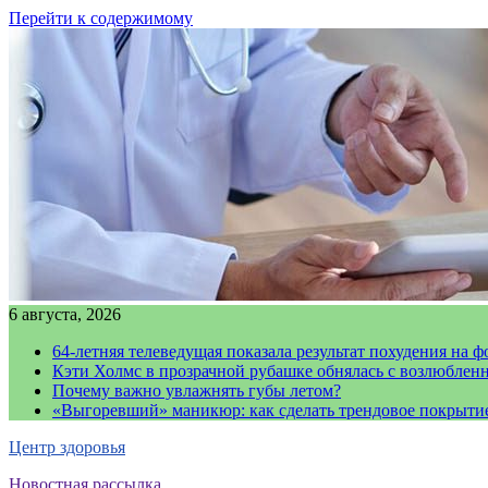
Перейти к содержимому
6 августа, 2026
64-летняя телеведущая показала результат похудения на ф
Кэти Холмс в прозрачной рубашке обнялась с возлюблен
Почему важно увлажнять губы летом?
«Выгоревший» маникюр: как сделать трендовое покрыти
Центр здоровья
Новостная рассылка