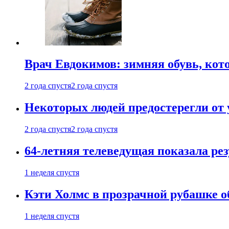
Врач Евдокимов: зимняя обувь, кото
2 года спустя
2 года спустя
Некоторых людей предостерегли от 
2 года спустя
2 года спустя
64-летняя телеведущая показала рез
1 неделя спустя
Кэти Холмс в прозрачной рубашке 
1 неделя спустя