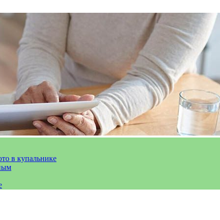
ото в купальнике
ным
е