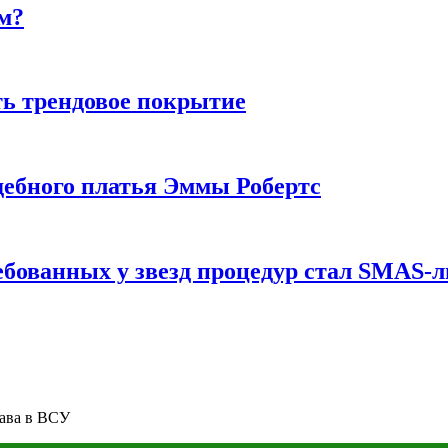
м?
ь трендовое покрытие
ебного платья Эммы Робертс
ебованных у звезд процедур стал SMAS-
тава в ВСУ