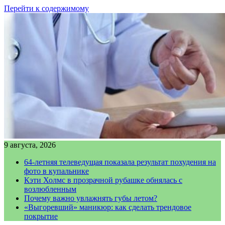
Перейти к содержимому
9 августа, 2026
64-летняя телеведущая показала результат похудения на
фото в купальнике
Кэти Холмс в прозрачной рубашке обнялась с
возлюбленным
Почему важно увлажнять губы летом?
«Выгоревший» маникюр: как сделать трендовое
покрытие