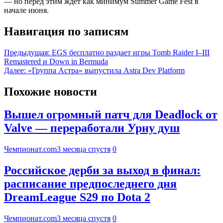
— но перед этим ждет как минимум Summer Game Fest в
начале июня.
Навигация по записям
Предыдущая:
EGS бесплатно раздает игры Tomb Raider I–III
Remastered и Down in Bermuda
Далее:
«Группа Астра» выпустила Astra Dev Platform
Похожие новости
Вышел огромный патч для Deadlock от
Valve — переработали Урну душ
Чемпионат.com
3 месяца спустя
0
Российское дерби за выход в финал:
расписание предпоследнего дня
DreamLeague S29 по Dota 2
Чемпионат.com
3 месяца спустя
0