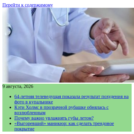
Перейти к содержимому
9 августа, 2026
64-летняя телеведущая показала результат похудения на
фото в купальнике
Кэти Холмс в прозрачной рубашке обнялась с
возлюбленным
Почему важно увлажнять губы летом?
«Выгоревший» маникюр: как сделать трендовое
покрытие