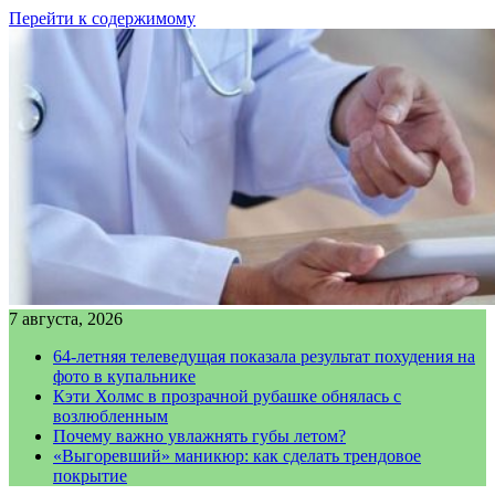
Перейти к содержимому
7 августа, 2026
64-летняя телеведущая показала результат похудения на
фото в купальнике
Кэти Холмс в прозрачной рубашке обнялась с
возлюбленным
Почему важно увлажнять губы летом?
«Выгоревший» маникюр: как сделать трендовое
покрытие