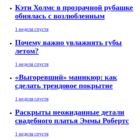
Кэти Холмс в прозрачной рубашке
обнялась с возлюбленным
1 неделя спустя
Почему важно увлажнять губы
летом?
1 неделя спустя
«Выгоревший» маникюр: как
сделать трендовое покрытие
1 неделя спустя
Раскрыты неожиданные детали
свадебного платья Эммы Робертс
1 неделя спустя