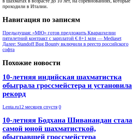
в шахматах в возрасте до 10 лет, на соревнованиях, которые
проходили в Италии.
Навигация по записям
Предыдущая:
«МЮ» готов предложить Кварацхелии
пятилетний контракт с зарплатой € 8+1 млн — Mediaset
Далее:
Standoff Bug Bounty включили в реестр российского
софта
Похожие новости
10-летняя индийская шахматистка
обыграла гроссмейстера и установила
рекорд
Lenta.ru
12 месяцев спустя
0
10-летняя Бодхана Шиванандан стала
самой юной шахматисткой,
обыгравшей гроссмейстера