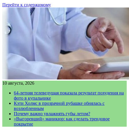
Перейти к содержимому
10 августа, 2026
64-летняя телеведущая показала результат похудения на
фото в купальнике
Кэти Холмс в прозрачной рубашке обнялась с
возлюбленным
Почему важно увлажнять губы летом?
«Выгоревший» маникюр: как сделать трендовое
покрытие