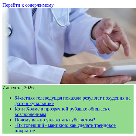
Перейти к содержимому
7 августа, 2026
64-летняя телеведущая показала результат похудения на
фото в купальнике
Кэти Холмс в прозрачной рубашке обнялась с
возлюбленным
Почему важно увлажнять губы летом?
«Выгоревший» маникюр: как сделать трендовое
покрытие