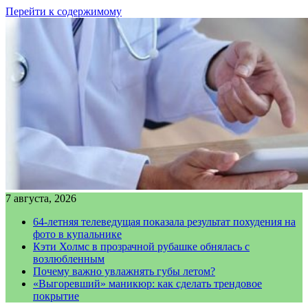
Перейти к содержимому
7 августа, 2026
64-летняя телеведущая показала результат похудения на
фото в купальнике
Кэти Холмс в прозрачной рубашке обнялась с
возлюбленным
Почему важно увлажнять губы летом?
«Выгоревший» маникюр: как сделать трендовое
покрытие