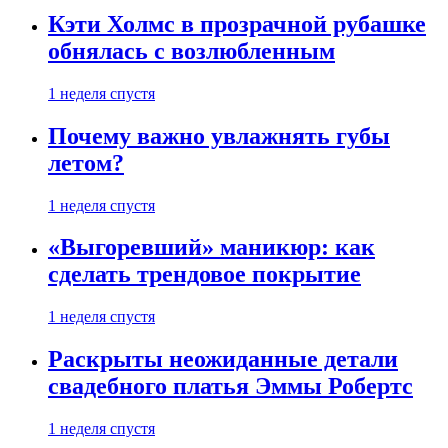
Кэти Холмс в прозрачной рубашке
обнялась с возлюбленным
1 неделя спустя
Почему важно увлажнять губы
летом?
1 неделя спустя
«Выгоревший» маникюр: как
сделать трендовое покрытие
1 неделя спустя
Раскрыты неожиданные детали
свадебного платья Эммы Робертс
1 неделя спустя