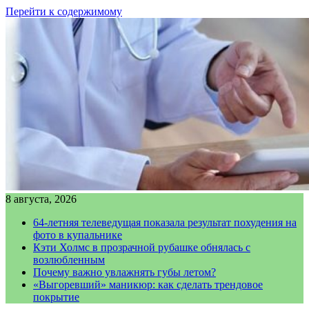
Перейти к содержимому
8 августа, 2026
64-летняя телеведущая показала результат похудения на
фото в купальнике
Кэти Холмс в прозрачной рубашке обнялась с
возлюбленным
Почему важно увлажнять губы летом?
«Выгоревший» маникюр: как сделать трендовое
покрытие