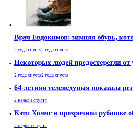
Врач Евдокимов: зимняя обувь, кото
2 года спустя
2 года спустя
Некоторых людей предостерегли от 
2 года спустя
2 года спустя
64-летняя телеведущая показала рез
2 недели спустя
Кэти Холмс в прозрачной рубашке 
2 недели спустя