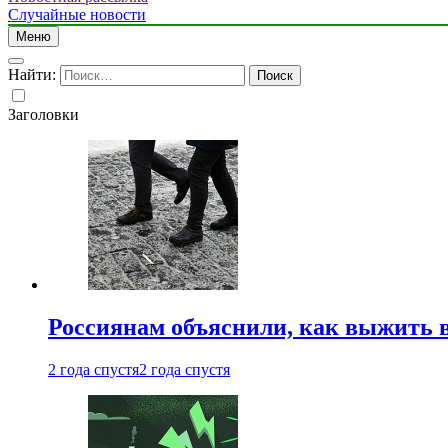
Случайные новости
Меню
Найти:
Заголовки
Россиянам объяснили, как выжить в
2 года спустя
2 года спустя