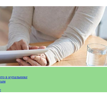
ото в купальнике
ным
е