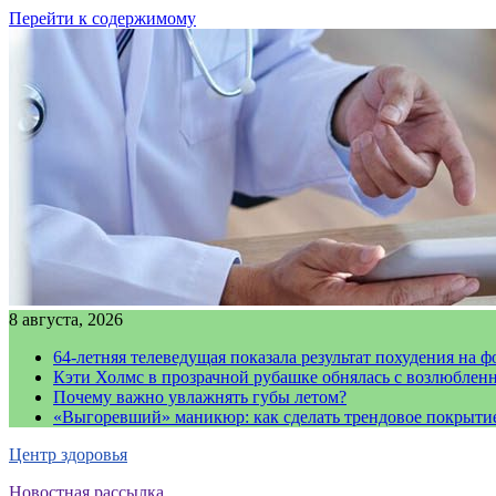
Перейти к содержимому
8 августа, 2026
64-летняя телеведущая показала результат похудения на ф
Кэти Холмс в прозрачной рубашке обнялась с возлюблен
Почему важно увлажнять губы летом?
«Выгоревший» маникюр: как сделать трендовое покрыти
Центр здоровья
Новостная рассылка