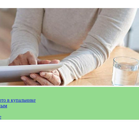
ото в купальнике
ным
е