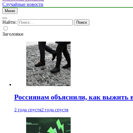
Случайные новости
Меню
Найти:
Заголовки
Россиянам объяснили, как выжить в
2 года спустя
2 года спустя