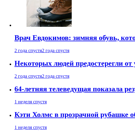
Врач Евдокимов: зимняя обувь, кото
2 года спустя
2 года спустя
Некоторых людей предостерегли от 
2 года спустя
2 года спустя
64-летняя телеведущая показала рез
1 неделя спустя
Кэти Холмс в прозрачной рубашке 
1 неделя спустя