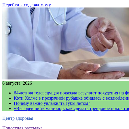
Перейти к содержимому
6 августа, 2026
64-летняя телеведущая показала результат похудения на ф
Кэти Холмс в прозрачной рубашке обнялась с возлюблен
Почему важно увлажнять губы летом?
«Выгоревший» маникюр: как сделать трендовое покрыти
Центр здоровья
Новостная рассылка