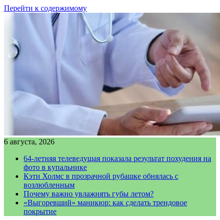
Перейти к содержимому
6 августа, 2026
64-летняя телеведущая показала результат похудения на
фото в купальнике
Кэти Холмс в прозрачной рубашке обнялась с
возлюбленным
Почему важно увлажнять губы летом?
«Выгоревший» маникюр: как сделать трендовое
покрытие