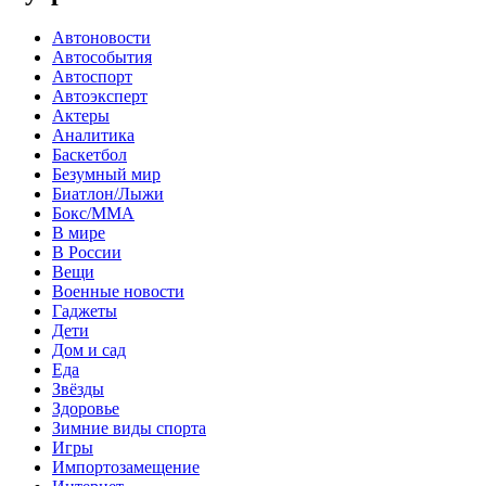
Автоновости
Автособытия
Автоспорт
Автоэксперт
Актеры
Аналитика
Баскетбол
Безумный мир
Биатлон/Лыжи
Бокс/MMA
В мире
В России
Вещи
Военные новости
Гаджеты
Дети
Дом и сад
Еда
Звёзды
Здоровье
Зимние виды спорта
Игры
Импортозамещение