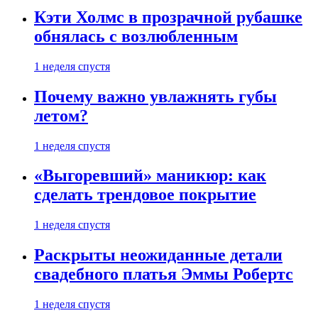
Кэти Холмс в прозрачной рубашке
обнялась с возлюбленным
1 неделя спустя
Почему важно увлажнять губы
летом?
1 неделя спустя
«Выгоревший» маникюр: как
сделать трендовое покрытие
1 неделя спустя
Раскрыты неожиданные детали
свадебного платья Эммы Робертс
1 неделя спустя