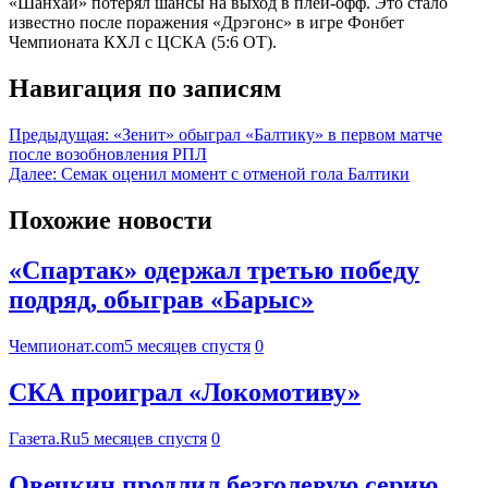
«Шанхай» потерял шансы на выход в плей-офф. Это стало
известно после поражения «Дрэгонс» в игре Фонбет
Чемпионата КХЛ с ЦСКА (5:6 ОТ).
Навигация по записям
Предыдущая:
«Зенит» обыграл «Балтику» в первом матче
после возобновления РПЛ
Далее:
Семак оценил момент с отменой гола Балтики
Похожие новости
«Спартак» одержал третью победу
подряд, обыграв «Барыс»
Чемпионат.com
5 месяцев спустя
0
СКА проиграл «Локомотиву»
Газета.Ru
5 месяцев спустя
0
Овечкин продлил безголевую серию