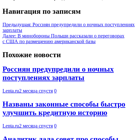
Навигация по записям
Предыдущая:
Россиян предупредили о ночных поступлениях
зарплаты
Далее:
В минобороны Польши рассказали о переговорах
с США по размещению американской базы
Похожие новости
Россиян предупредили о ночных
поступлениях зарплаты
Lenta.ru
2 месяца спустя
0
Названы законные способы быстро
улучшить кредитную историю
Lenta.ru
2 месяца спустя
0
Аналитик дала совет про способы