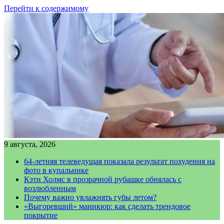
Перейти к содержимому
9 августа, 2026
64-летняя телеведущая показала результат похудения на
фото в купальнике
Кэти Холмс в прозрачной рубашке обнялась с
возлюбленным
Почему важно увлажнять губы летом?
«Выгоревший» маникюр: как сделать трендовое
покрытие