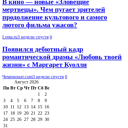
В кино — новые «Зловещие
мертвецы». Чем пугает зрителей
продолжение культового и самого
лютого фильма ужасов?
Lenta.ru
3 недели спустя
0
Появился дебютный кадр
романтической драмы «Любовь твоей
жизни» с Маргарет Куолли
Чемпионат.com
3 недели спустя
0
Август 2026
Пн
Вт
Ср
Чт
Пт
Сб
Вс
1
2
3
4
5
6
7
8
9
10
11
12
13
14
15
16
17
18
19
20
21
22
23
24
25
26
27
28
29
30
31