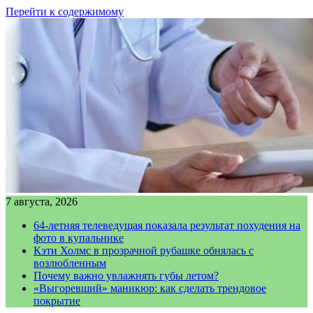
Перейти к содержимому
7 августа, 2026
64-летняя телеведущая показала результат похудения на
фото в купальнике
Кэти Холмс в прозрачной рубашке обнялась с
возлюбленным
Почему важно увлажнять губы летом?
«Выгоревший» маникюр: как сделать трендовое
покрытие