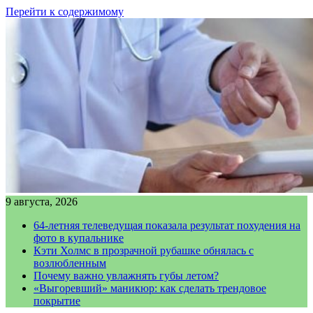
Перейти к содержимому
9 августа, 2026
64-летняя телеведущая показала результат похудения на
фото в купальнике
Кэти Холмс в прозрачной рубашке обнялась с
возлюбленным
Почему важно увлажнять губы летом?
«Выгоревший» маникюр: как сделать трендовое
покрытие