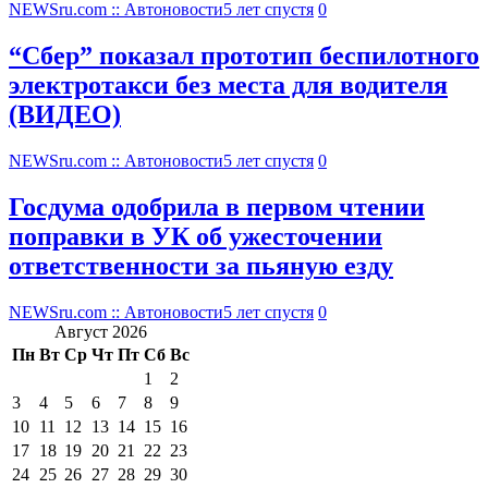
NEWSru.com :: Автоновости
5 лет спустя
0
“Сбер” показал прототип беспилотного
электротакси без места для водителя
(ВИДЕО)
NEWSru.com :: Автоновости
5 лет спустя
0
Госдума одобрила в первом чтении
поправки в УК об ужесточении
ответственности за пьяную езду
NEWSru.com :: Автоновости
5 лет спустя
0
Август 2026
Пн
Вт
Ср
Чт
Пт
Сб
Вс
1
2
3
4
5
6
7
8
9
10
11
12
13
14
15
16
17
18
19
20
21
22
23
24
25
26
27
28
29
30