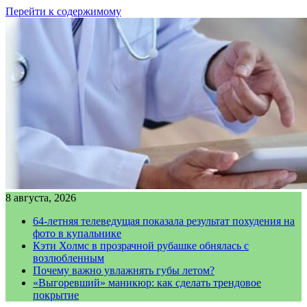
Перейти к содержимому
8 августа, 2026
64-летняя телеведущая показала результат похудения на
фото в купальнике
Кэти Холмс в прозрачной рубашке обнялась с
возлюбленным
Почему важно увлажнять губы летом?
«Выгоревший» маникюр: как сделать трендовое
покрытие