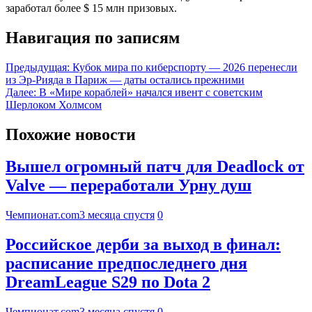
заработал более $ 15 млн призовых.
Навигация по записям
Предыдущая:
Кубок мира по киберспорту — 2026 перенесли
из Эр-Рияда в Париж — даты остались прежними
Далее:
В «Мире кораблей» начался ивент с советским
Шерлоком Холмсом
Похожие новости
Вышел огромный патч для Deadlock от
Valve — переработали Урну душ
Чемпионат.com
3 месяца спустя
0
Российское дерби за выход в финал:
расписание предпоследнего дня
DreamLeague S29 по Dota 2
Чемпионат.com
3 месяца спустя
0