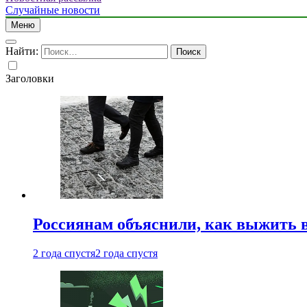
Случайные новости
Меню
Найти:
Заголовки
Россиянам объяснили, как выжить в
2 года спустя
2 года спустя