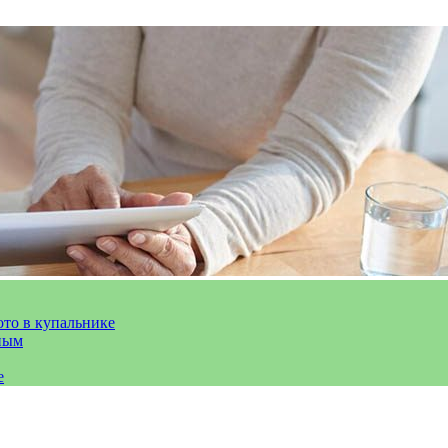
ото в купальнике
ным
е