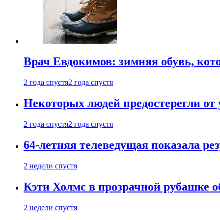
Врач Евдокимов: зимняя обувь, кото
2 года спустя
2 года спустя
Некоторых людей предостерегли от 
2 года спустя
2 года спустя
64-летняя телеведущая показала рез
2 недели спустя
Кэти Холмс в прозрачной рубашке 
2 недели спустя