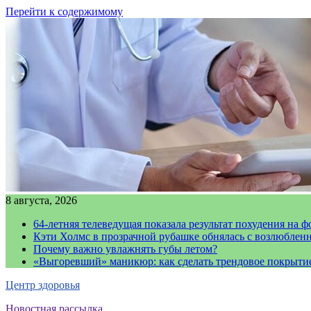
Перейти к содержимому
8 августа, 2026
64-летняя телеведущая показала результат похудения на ф
Кэти Холмс в прозрачной рубашке обнялась с возлюблен
Почему важно увлажнять губы летом?
«Выгоревший» маникюр: как сделать трендовое покрыти
Центр здоровья
Новостная рассылка