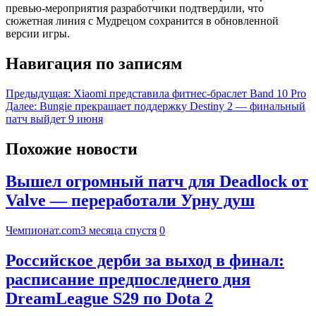
превью-мероприятия разработчики подтвердили, что
сюжетная линия с Мудрецом сохранится в обновленной
версии игры.
Навигация по записям
Предыдущая:
Xiaomi представила фитнес-браслет Band 10 Pro
Далее:
Bungie прекращает поддержку Destiny 2 — финальный
патч выйдет 9 июня
Похожие новости
Вышел огромный патч для Deadlock от
Valve — переработали Урну душ
Чемпионат.com
3 месяца спустя
0
Российское дерби за выход в финал:
расписание предпоследнего дня
DreamLeague S29 по Dota 2