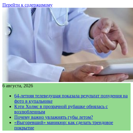
Перейти к содержимому
6 августа, 2026
64-летняя телеведущая показала результат похудения на
фото в купальнике
Кэти Холмс в прозрачной рубашке обнялась с
возлюбленным
Почему важно увлажнять губы летом?
«Выгоревший» маникюр: как сделать трендовое
покрытие