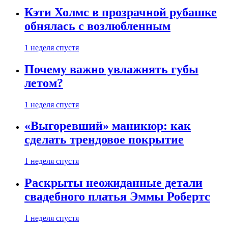
Кэти Холмс в прозрачной рубашке
обнялась с возлюбленным
1 неделя спустя
Почему важно увлажнять губы
летом?
1 неделя спустя
«Выгоревший» маникюр: как
сделать трендовое покрытие
1 неделя спустя
Раскрыты неожиданные детали
свадебного платья Эммы Робертс
1 неделя спустя