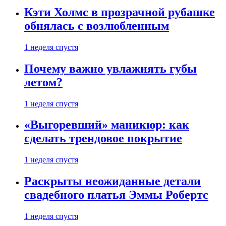
Кэти Холмс в прозрачной рубашке
обнялась с возлюбленным
1 неделя спустя
Почему важно увлажнять губы
летом?
1 неделя спустя
«Выгоревший» маникюр: как
сделать трендовое покрытие
1 неделя спустя
Раскрыты неожиданные детали
свадебного платья Эммы Робертс
1 неделя спустя