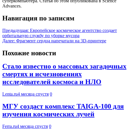
суперкомпьютера. Статья об этом опубликована в Science
Advances.
Навигация по записям
Предыдущая:
Европейское космическое агентство создает
орбитальную службу по уборке мусора
Далее:
Фрагмент сердца напечатали на 3D-принтере
Похожие новости
Стало известно о массовых загадочных
смертях и исчезновениях
исследователей космоса и НЛО
Lenta.ru
4 месяца спустя
0
МГУ создаст комплекс TAIGA-100 для
изучения космических лучей
Ferra.ru
4 месяца спустя
0