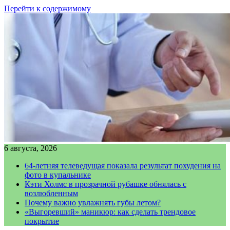
Перейти к содержимому
6 августа, 2026
64-летняя телеведущая показала результат похудения на
фото в купальнике
Кэти Холмс в прозрачной рубашке обнялась с
возлюбленным
Почему важно увлажнять губы летом?
«Выгоревший» маникюр: как сделать трендовое
покрытие