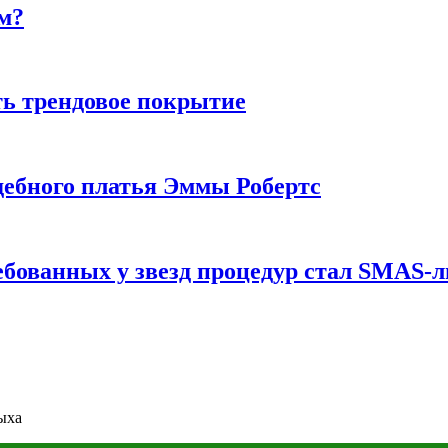
м?
ь трендовое покрытие
ебного платья Эммы Робертс
ебованных у звезд процедур стал SMAS-
ыха