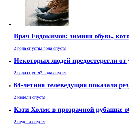
Врач Евдокимов: зимняя обувь, кото
2 года спустя
2 года спустя
Некоторых людей предостерегли от 
2 года спустя
2 года спустя
64-летняя телеведущая показала рез
2 недели спустя
Кэти Холмс в прозрачной рубашке 
2 недели спустя