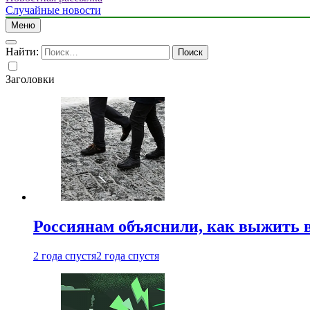
Случайные новости
Меню
Найти:
Заголовки
Россиянам объяснили, как выжить в
2 года спустя
2 года спустя