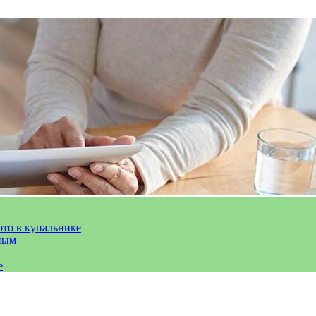
ото в купальнике
ным
е