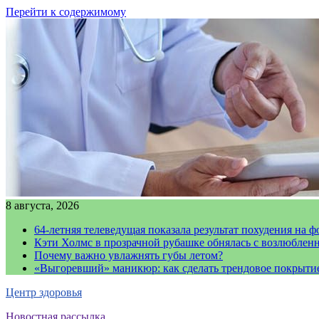
Перейти к содержимому
8 августа, 2026
64-летняя телеведущая показала результат похудения на ф
Кэти Холмс в прозрачной рубашке обнялась с возлюблен
Почему важно увлажнять губы летом?
«Выгоревший» маникюр: как сделать трендовое покрыти
Центр здоровья
Новостная рассылка