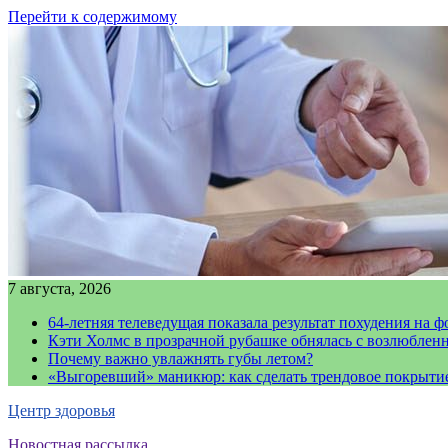
Перейти к содержимому
7 августа, 2026
64-летняя телеведущая показала результат похудения на ф
Кэти Холмс в прозрачной рубашке обнялась с возлюблен
Почему важно увлажнять губы летом?
«Выгоревший» маникюр: как сделать трендовое покрыти
Центр здоровья
Новостная рассылка