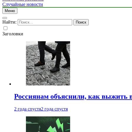
Случайные новости
Меню
Найти:
Заголовки
Россиянам объяснили, как выжить в
2 года спустя
2 года спустя