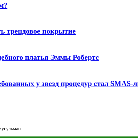
м?
ь трендовое покрытие
ебного платья Эммы Робертс
ебованных у звезд процедур стал SMAS-
 мусульман