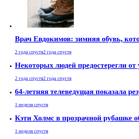
Врач Евдокимов: зимняя обувь, кото
2 года спустя
2 года спустя
Некоторых людей предостерегли от 
2 года спустя
2 года спустя
64-летняя телеведущая показала рез
1 неделя спустя
Кэти Холмс в прозрачной рубашке 
1 неделя спустя