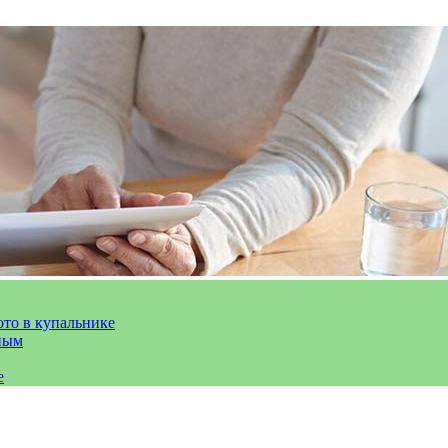
ото в купальнике
ным
е