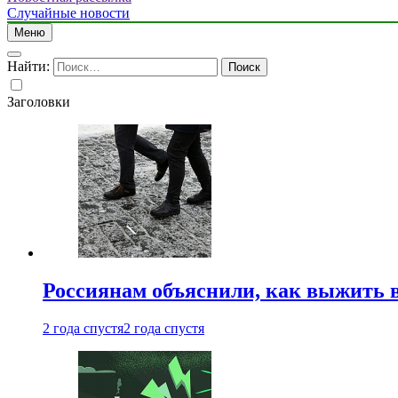
Случайные новости
Меню
Найти:
Заголовки
Россиянам объяснили, как выжить в
2 года спустя
2 года спустя