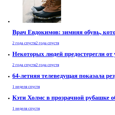
Врач Евдокимов: зимняя обувь, кото
2 года спустя
2 года спустя
Некоторых людей предостерегли от 
2 года спустя
2 года спустя
64-летняя телеведущая показала рез
1 неделя спустя
Кэти Холмс в прозрачной рубашке 
1 неделя спустя