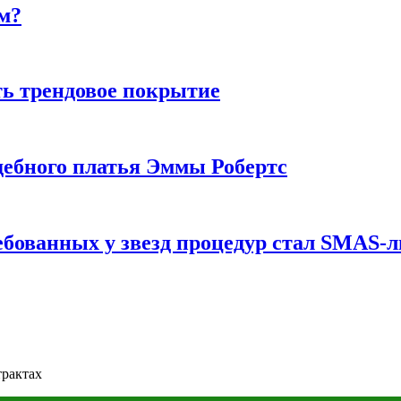
м?
ь трендовое покрытие
ебного платья Эммы Робертс
ебованных у звезд процедур стал SMAS-
трактах