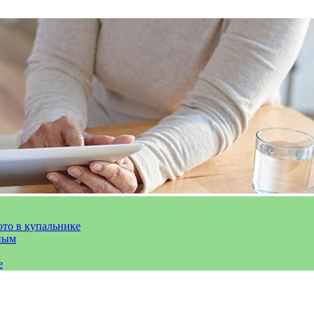
ото в купальнике
ным
е