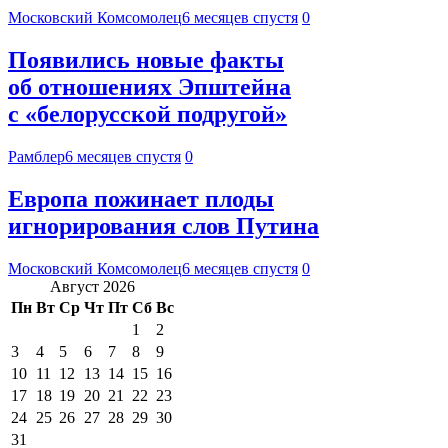
Московский Комсомолец
6 месяцев спустя
0
Появились новые факты
об отношениях Эпштейна
с «белорусской подругой»
Рамблер
6 месяцев спустя
0
Европа пожинает плоды
игнорирования слов Путина
Московский Комсомолец
6 месяцев спустя
0
Август 2026
Пн
Вт
Ср
Чт
Пт
Сб
Вс
1
2
3
4
5
6
7
8
9
10
11
12
13
14
15
16
17
18
19
20
21
22
23
24
25
26
27
28
29
30
31