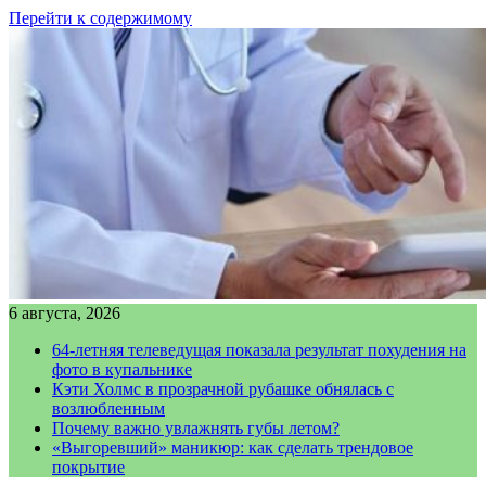
Перейти к содержимому
6 августа, 2026
64-летняя телеведущая показала результат похудения на
фото в купальнике
Кэти Холмс в прозрачной рубашке обнялась с
возлюбленным
Почему важно увлажнять губы летом?
«Выгоревший» маникюр: как сделать трендовое
покрытие