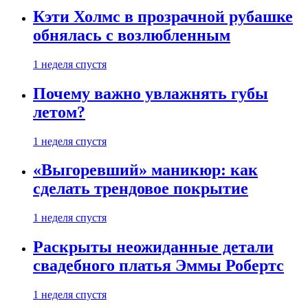
Кэти Холмс в прозрачной рубашке
обнялась с возлюбленным
1 неделя спустя
Почему важно увлажнять губы
летом?
1 неделя спустя
«Выгоревший» маникюр: как
сделать трендовое покрытие
1 неделя спустя
Раскрыты неожиданные детали
свадебного платья Эммы Робертс
1 неделя спустя